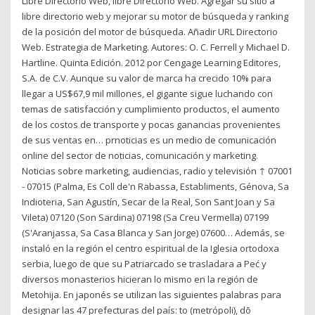
Libre Directorio Web, libre Directorio Web. Agregar su sitio a
libre directorio web y mejorar su motor de búsqueda y ranking
de la posición del motor de búsqueda. Añadir URL Directorio
Web. Estrategia de Marketing. Autores: O. C. Ferrell y Michael D.
Hartline. Quinta Edición. 2012 por Cengage Learning Editores,
S.A. de C.V. Aunque su valor de marca ha crecido 10% para
llegar a US$67,9 mil millones, el gigante sigue luchando con
temas de satisfacción y cumplimiento productos, el aumento
de los costos de transporte y pocas ganancias provenientes
de sus ventas en… prnoticias es un medio de comunicación
online del sector de noticias, comunicación y marketing.
Noticias sobre marketing, audiencias, radio y televisión ↑ 07001
- 07015 (Palma, Es Coll de'n Rabassa, Establiments, Génova, Sa
Indioteria, San Agustín, Secar de la Real, Son Sant Joan y Sa
Vileta) 07120 (Son Sardina) 07198 (Sa Creu Vermella) 07199
(S'Aranjassa, Sa Casa Blanca y San Jorge) 07600… Además, se
instaló en la región el centro espiritual de la Iglesia ortodoxa
serbia, luego de que su Patriarcado se trasladara a Peć y
diversos monasterios hicieran lo mismo en la región de
Metohija. En japonés se utilizan las siguientes palabras para
designar las 47 prefecturas del país: to (metrópoli), dō